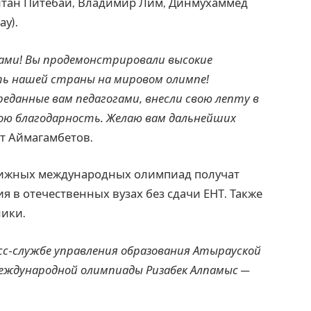
лтан Питебай, Владимир Лим, Динмухаммед
ау).
дами! Вы продемонстрировали высокие
ь нашей страны на мировом олимпе!
реданные вам педагогами, внесли свою лепту в
ою благодарность. Желаю вам дальнейших
ат Аймагамбетов.
тижных международных олимпиад получат
 в отечественных вузах без сдачи ЕНТ. Также
ники.
сс-службе управления образования Атырауской
международной олимпиады Ризабек Алпамыс —