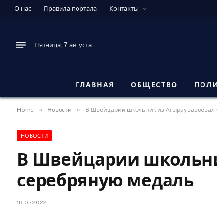
О нас
Правила портала
Контакты
Пятница, 7 августа
ГЛАВНАЯ
ОБЩЕСТВО
ПОЛ
»
»
Home
Новости
В Швейцарии школьник из Атырау завоевал
НОВОСТИ
В Швейцарии школьни
серебряную медаль
18.07.2022