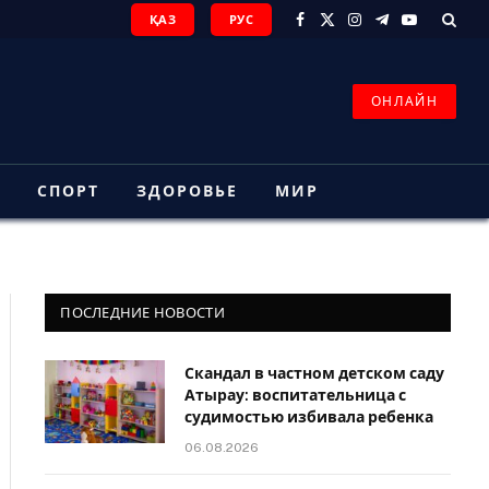
ҚАЗ
РУС
Facebook
X
Instagram
Telegram
YouTube
(Twitter)
ОНЛАЙН
З
СПОРТ
ЗДОРОВЬЕ
МИР
ПОСЛЕДНИЕ НОВОСТИ
Скандал в частном детском саду
Атырау: воспитательница с
судимостью избивала ребенка
06.08.2026