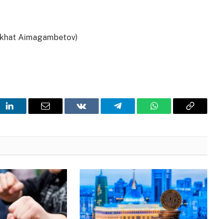
khat Aimagambetov)
t
LinkedIn
Email
VKontakte
Telegram
WhatsApp
Copy
Link