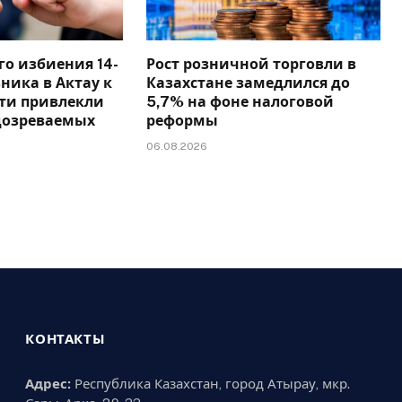
го избиения 14-
Рост розничной торговли в
ника в Актау к
Казахстане замедлился до
сти привлекли
5,7% на фоне налоговой
дозреваемых
реформы
06.08.2026
КОНТАКТЫ
Адрес:
Республика Казахстан, город Атырау, мкр.