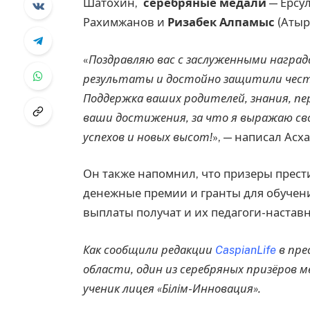
Шатохин,
серебряные медали
— Ерсу
Рахимжанов и
Ризабек Алпамыс
(Атыр
«
Поздравляю вас с заслуженными награ
результаты и достойно защитили чест
Поддержка ваших родителей, знания, пе
ваши достижения, за что я выражаю св
успехов и новых высот!
», — написал Асх
Он также напомнил, что призеры прес
денежные премии и гранты для обучения
выплаты получат и их педагоги-настав
Как сообщили редакции
CaspianLife
в пре
области, один из серебряных призёров 
ученик лицея «Білім-Инновация».