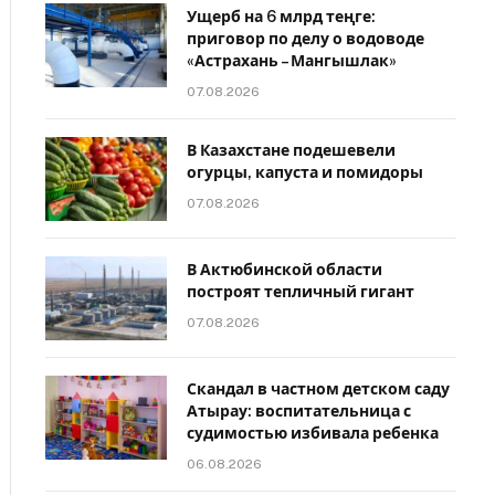
Ущерб на 6 млрд теңге:
приговор по делу о водоводе
«Астрахань – Мангышлак»
07.08.2026
В Казахстане подешевели
огурцы, капуста и помидоры
07.08.2026
В Актюбинской области
построят тепличный гигант
07.08.2026
Скандал в частном детском саду
Атырау: воспитательница с
судимостью избивала ребенка
06.08.2026