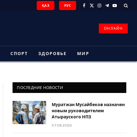
ҚАЗ
РУС
Facebook
X
Instagram
Telegram
YouTube
(Twitter)
ОНЛАЙН
З
СПОРТ
ЗДОРОВЬЕ
МИР
ПОСЛЕДНИЕ НОВОСТИ
Муратжан Мусайбеков назначен
новым руководителем
Атырауского НПЗ
07.08.2026