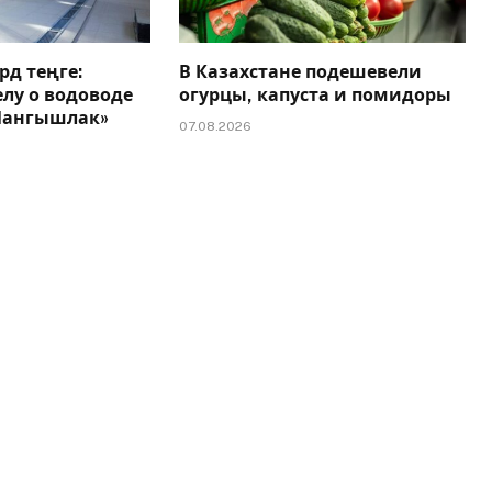
рд теңге:
В Казахстане подешевели
елу о водоводе
огурцы, капуста и помидоры
 Мангышлак»
07.08.2026