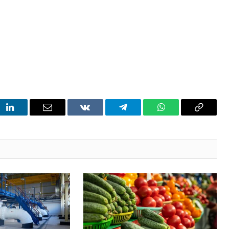
t
LinkedIn
Email
VKontakte
Telegram
WhatsApp
Copy
Link