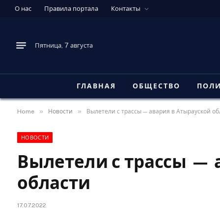
О нас
Правила портала
Контакты
Пятница, 7 августа
ГЛАВНАЯ
ОБЩЕСТВО
ПОЛ
»
»
Home
Новости
Вылетели с трассы — авария в Атырауской об
НОВОСТИ
Вылетели с трассы — 
области
17.07.2022