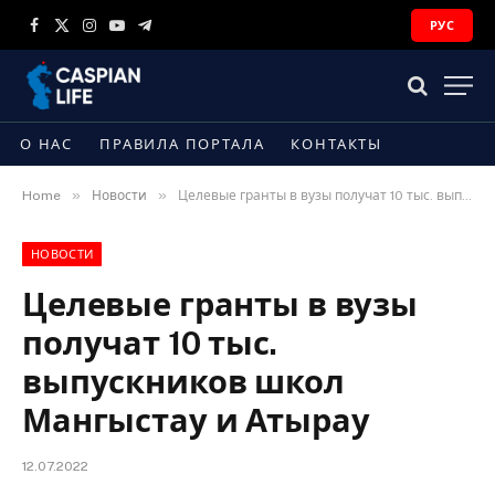
РУС
Facebook
X
Instagram
YouTube
Telegram
(Twitter)
О НАС
ПРАВИЛА ПОРТАЛА
КОНТАКТЫ
»
»
Home
Новости
Целевые гранты в вузы получат 10 тыс. выпускников школ Мангыстау и Атырау
НОВОСТИ
Целевые гранты в вузы
получат 10 тыс.
выпускников школ
Мангыстау и Атырау
12.07.2022