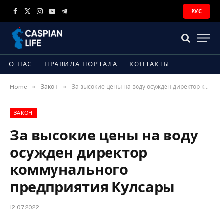
РУС
Facebook
X
Instagram
YouTube
Telegram
(Twitter)
О НАС
ПРАВИЛА ПОРТАЛА
КОНТАКТЫ
»
»
Home
Закон
За высокие цены на воду осужден директор коммунального предприятия Кулсары
ЗАКОН
За высокие цены на воду
осужден директор
коммунального
предприятия Кулсары
12.07.2022