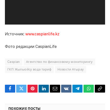
Источник:
www.caspianlife.kz
Фото редакции CaspianLife
Caspian
Агентство по финансовому мониторингу
ГКП Жылыойсу вода тариф
Новости Атырау
Facebook
Twitter
Pinterest
LinkedIn
Email
VKontakte
Telegram
WhatsApp
Copy
Link
ПОХОЖИЕ ПОСТЫ