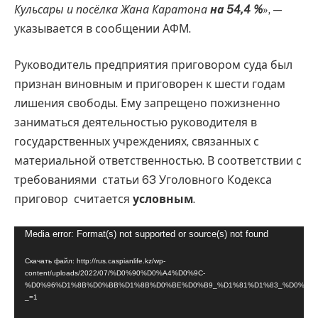
Кульсары и посёлка Жана Каратона
на 54,4 %
», —
указывается в сообщении АФМ.
Руководитель предприятия приговором суда был
признан виновным и приговорен к шести годам
лишения свободы. Ему запрещено пожизненно
заниматься деятельностью руководителя в
государственных учреждениях, связанных с
материальной ответственностью. В соответствии с
требованиями статьи 63 Уголовного Кодекса
приговор считается
условным
.
Видеоплеер
Media error: Format(s) not supported or source(s) not found
Скачать файл: http://rus.caspianlife.kz/wp-
content/uploads/2022/07/%D0%90%D0%A4%D0%9C-
%D0%96%D1%8B%D0%BB%D1%8B%D0%BE%D0%B9_%D1%81%D1%83_%D0%9A%
_=1