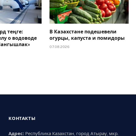
рд теңге:
В Казахстане подешевели
елу о водоводе
огурцы, капуста и помидоры
 Мангышлак»
07.08.2026
КОНТАКТЫ
Адрес:
Республика Казахстан, город Атырау, мкр.