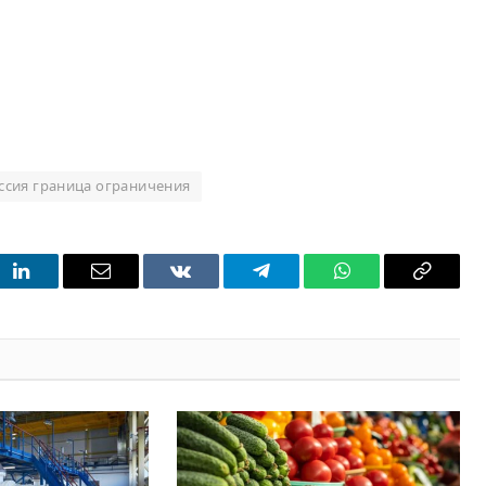
ссия граница ограничения
t
LinkedIn
Email
VKontakte
Telegram
WhatsApp
Copy
Link