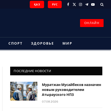
ҚАЗ
РУС
Facebook
X
Instagram
Telegram
YouTube
(Twitter)
ОНЛАЙН
З
СПОРТ
ЗДОРОВЬЕ
МИР
ПОСЛЕДНИЕ НОВОСТИ
Муратжан Мусайбеков назначен
новым руководителем
Атырауского НПЗ
07.08.2026