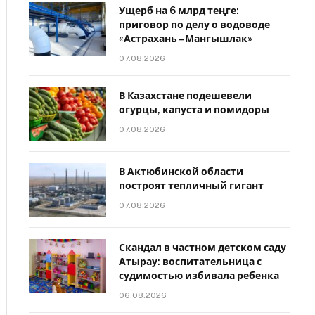
Ущерб на 6 млрд теңге:
приговор по делу о водоводе
«Астрахань – Мангышлак»
07.08.2026
В Казахстане подешевели
огурцы, капуста и помидоры
07.08.2026
В Актюбинской области
построят тепличный гигант
07.08.2026
Скандал в частном детском саду
Атырау: воспитательница с
судимостью избивала ребенка
06.08.2026