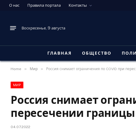
О нас
Правила портала
Контакты
Воскресенье, 9 августа
ГЛАВНАЯ
ОБЩЕСТВО
ПОЛ
»
»
Home
Мир
Россия снимает ограничения по COVID при пере
МИР
Россия снимает огран
пересечении границы 
04.07.2022