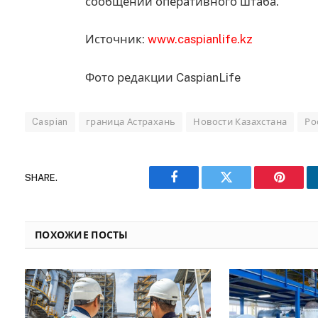
сообщении оперативного штаба.
Источник:
www.caspianlife.kz
Фото редакции CaspianLife
Caspian
граница Астрахань
Новости Казахстана
Ро
SHARE.
Facebook
Twitter
Pinteres
ПОХОЖИЕ ПОСТЫ