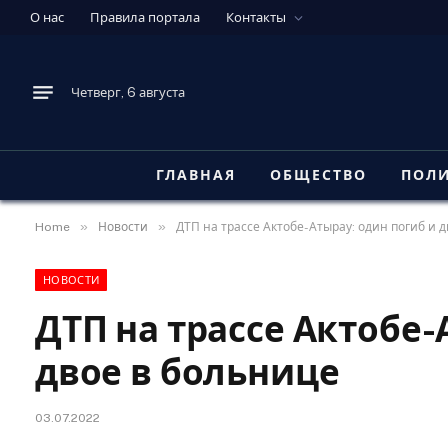
О нас
Правила портала
Контакты
Четверг, 6 августа
ГЛАВНАЯ
ОБЩЕСТВО
ПОЛ
»
»
Home
Новости
ДТП на трассе Актобе-Атырау: один погиб и 
НОВОСТИ
ДТП на трассе Актобе-
двое в больнице
03.07.2022