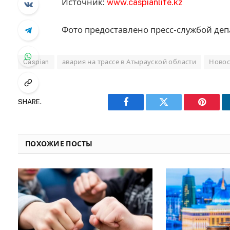
Источник:
www.caspianlife.kz
Фото предоставлено пресс-службой де
Caspian
авария на трассе в Атырауской области
Новос
SHARE.
Facebook
Twitter
Pinteres
ПОХОЖИЕ ПОСТЫ