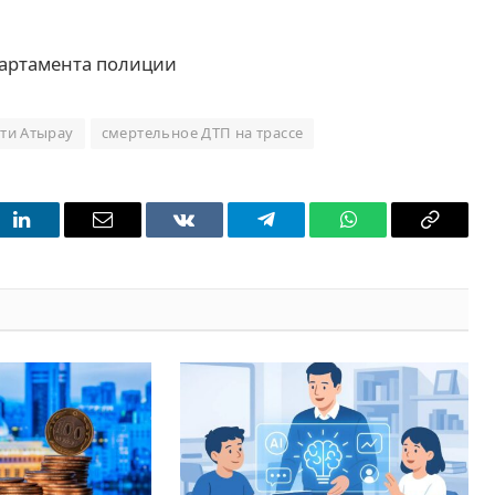
партамента полиции
ти Атырау
смертельное ДТП на трассе
t
LinkedIn
Email
VKontakte
Telegram
WhatsApp
Copy
Link