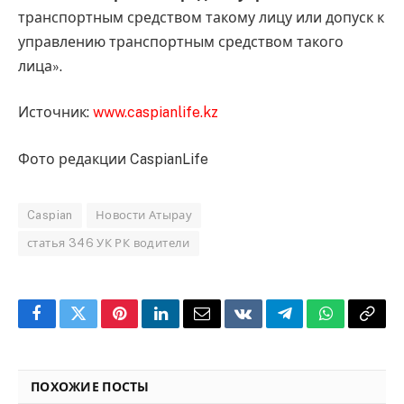
транспортным средством такому лицу или допуск к
управлению транспортным средством такого
лица».
Источник:
www.caspianlife.kz
Фото редакции CaspianLife
Caspian
Новости Атырау
статья 346 УК РК водители
Facebook
Twitter
Pinterest
LinkedIn
Email
VKontakte
Telegram
WhatsApp
Copy
Link
ПОХОЖИЕ ПОСТЫ