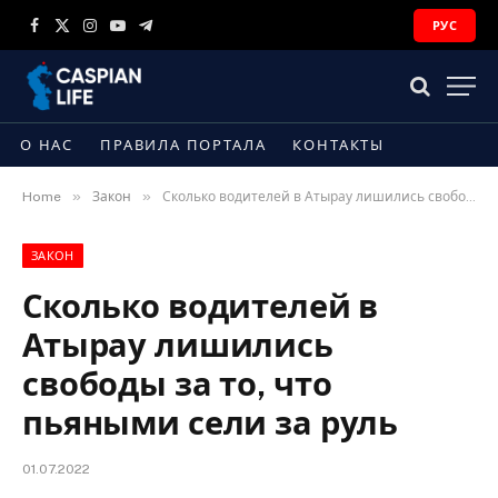
РУС
Facebook
X
Instagram
YouTube
Telegram
(Twitter)
О НАС
ПРАВИЛА ПОРТАЛА
КОНТАКТЫ
»
»
Home
Закон
Сколько водителей в Атырау лишились свободы за то, что пьяными сели за руль
ЗАКОН
Сколько водителей в
Атырау лишились
свободы за то, что
пьяными сели за руль
01.07.2022