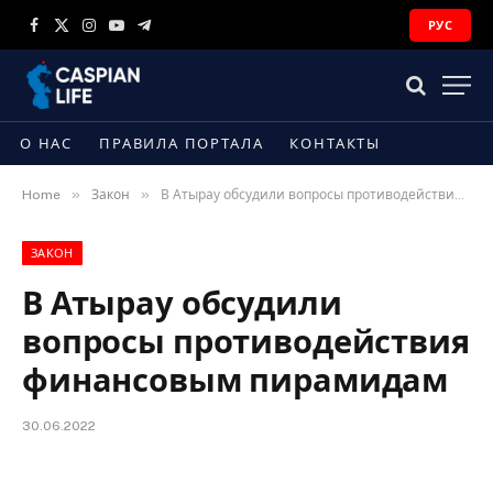
РУС
Facebook
X
Instagram
YouTube
Telegram
(Twitter)
О НАС
ПРАВИЛА ПОРТАЛА
КОНТАКТЫ
»
»
Home
Закон
В Атырау обсудили вопросы противодействия финансовым пирамидам
ЗАКОН
В Атырау обсудили
вопросы противодействия
финансовым пирамидам
30.06.2022