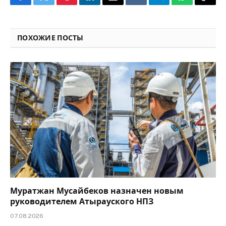
Facebook
Twitter
Pinterest
LinkedIn
Email
VKontakte
Telegram
WhatsApp
Copy
Link
ПОХОЖИЕ ПОСТЫ
Муратжан Мусайбеков назначен новым
руководителем Атырауского НПЗ
07.08.2026