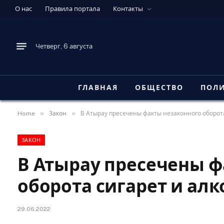
О нас
Правила портала
Контакты
Четверг, 6 августа
ГЛАВНАЯ
ОБЩЕСТВО
ПОЛ
»
»
Home
Закон
В Атырау пресечены факты незаконного оборота
ЗАКОН
В Атырау пресечены ф
оборота сигарет и алк
29.06.2022