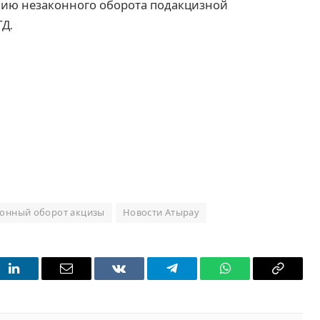
нию незаконного оборота подакцизной
ГД.
конный оборот акцизы
Новости Атырау
t
LinkedIn
Email
VKontakte
Telegram
WhatsApp
Copy
Link