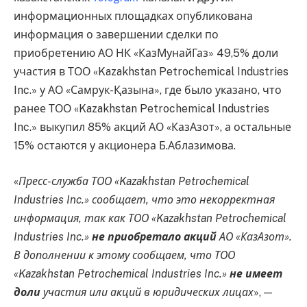
информационных площадках опубликована
информация о завершении сделки по
приобретению АО НК «КазМунайГаз» 49,5% доли
участия в ТОО «Kazakhstan Petrochemical Industries
Inc.» у АО «Самрук-Қазына», где было указано, что
ранее ТОО «Kazakhstan Petrochemical Industries
Inc.» выкупил 85% акций АО «КазАзот», а остальные
15% остаются у акционера Б.Аблазимова.
«
Пресс-служба ТОО «Kazakhstan Petrochemical
Industries Inc.» сообщает, что это некорректная
информация, так как ТОО «Kazakhstan Petrochemical
Industries Inc.»
не приобретало акций
АО «КазАзот».
В дополнении к этому сообщаем, что ТОО
«Kazakhstan Petrochemical Industries Inc.»
не имеет
доли
участия или акций в юридических лицах
», —