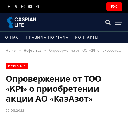
РУС
Facebook
X
Instagram
YouTube
Telegram
(Twitter)
О НАС
ПРАВИЛА ПОРТАЛА
КОНТАКТЫ
»
»
Home
Нефть-газ
Опровержение от ТОО «KPI» о приобретении акции АО «КазАзот»
НЕФТЬ-ГАЗ
Опровержение от ТОО
«KPI» о приобретении
акции АО «КазАзот»
22.06.2022