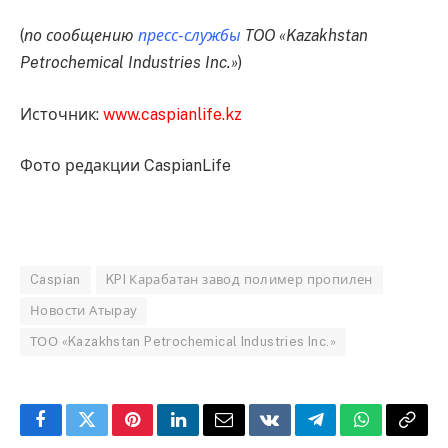
(
по сообщению
пресс-службы
ТОО «Kazakhstan
Petrochemical Industries Inc.»
)
Источник:
www.caspianlife.kz
Фото редакции CaspianLife
Caspian
KPI Карабатан завод полимер пропилен
Новости Атырау
ТОО «Kazakhstan Petrochemical Industries Inc.»
Facebook
Twitter
Pinterest
LinkedIn
Email
VKontakte
Telegram
WhatsApp
Copy