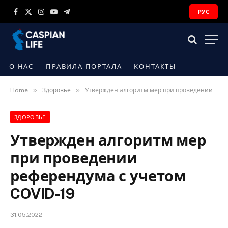
РУС
Facebook
X
Instagram
YouTube
Telegram
(Twitter)
О НАС
ПРАВИЛА ПОРТАЛА
КОНТАКТЫ
»
»
Home
Здоровье
Утвержден алгоритм мер при проведении референдума с учетом COVID-19
ЗДОРОВЬЕ
Утвержден алгоритм мер
при проведении
референдума с учетом
COVID-19
31.05.2022