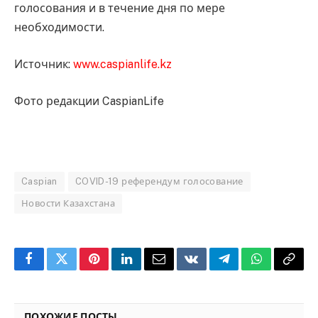
голосования и в течение дня по мере
необходимости.
Источник:
www.caspianlife.kz
Фото редакции CaspianLife
Caspian
COVID-19 референдум голосование
Новости Казахстана
Facebook
Twitter
Pinterest
LinkedIn
Email
VKontakte
Telegram
WhatsApp
Copy
Link
ПОХОЖИЕ ПОСТЫ