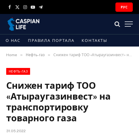
РУС
Facebook
X
Instagram
YouTube
Telegram
(Twitter)
О НАС
ПРАВИЛА ПОРТАЛА
КОНТАКТЫ
»
»
Home
Нефть-газ
Снижен тариф ТОО «Атыраугазинвест» на транспортировку товарного газа
НЕФТЬ-ГАЗ
Снижен тариф ТОО
«Атыраугазинвест» на
транспортировку
товарного газа
31.05.2022