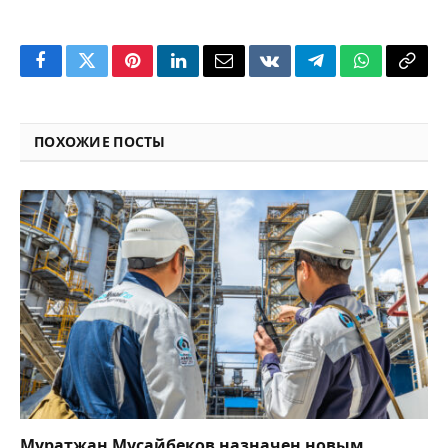
Facebook
Twitter
Pinterest
LinkedIn
Email
VKontakte
Telegram
WhatsApp
Copy
Link
ПОХОЖИЕ ПОСТЫ
Муратжан Мусайбеков назначен новым