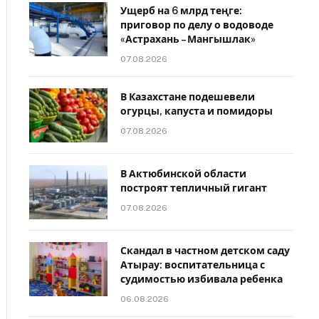
Ущерб на 6 млрд теңге:
приговор по делу о водоводе
«Астрахань – Мангышлак»
07.08.2026
В Казахстане подешевели
огурцы, капуста и помидоры
07.08.2026
В Актюбинской области
построят тепличный гигант
07.08.2026
Скандал в частном детском саду
Атырау: воспитательница с
судимостью избивала ребенка
06.08.2026