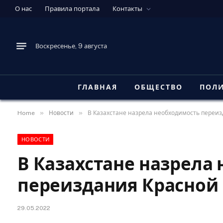
О нас
Правила портала
Контакты
Воскресенье, 9 августа
ГЛАВНАЯ
ОБЩЕСТВО
ПОЛ
»
»
Home
Новости
В Казахстане назрела необходимость переи
НОВОСТИ
В Казахстане назрела
переиздания Красной
29.05.2022