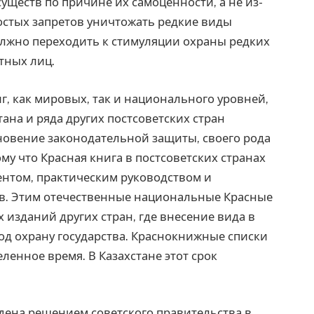
уществ по причине их самоценности, а не из-
ростых запретов уничтожать редкие виды
лжно переходить к стимуляции охраны редких
стных лиц.
г, как мировых, так и национального уровней,
тана и ряда других постсоветских стран
новение законодательной защиты, своего рода
у что Красная книга в постсоветских странах
нтом, практическим руководством и
в. Этим отечественные национальные Красные
 изданий других стран, где внесение вида в
под охрану государства. Краснокнижные списки
енное время. В Казахстане этот срок
ждена решением советского правительства в