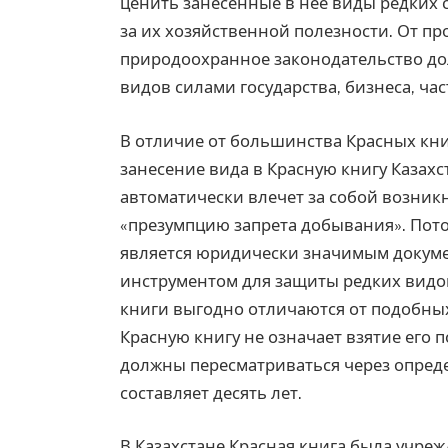
ценить занесенные в нее виды редких с
за их хозяйственной полезности. От п
природоохранное законодательство до
видов силами государства, бизнеса, ча
В отличие от большинства Красных кни
занесение вида в Красную книгу Казахс
автоматически влечет за собой возник
«презумпцию запрета добывания». Потом
является юридически значимым докуме
инструментом для защиты редких видо
книги выгодно отличаются от подобных
Красную книгу не означает взятие его 
должны пересматриваться через определ
составляет десять лет.
В Казахстане Красная книга была учре