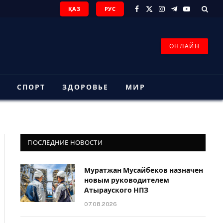
ҚАЗ
РУС
Facebook
X
Instagram
Telegram
YouTube
(Twitter)
ОНЛАЙН
З
СПОРТ
ЗДОРОВЬЕ
МИР
ПОСЛЕДНИЕ НОВОСТИ
Муратжан Мусайбеков назначен
новым руководителем
Атырауского НПЗ
07.08.2026