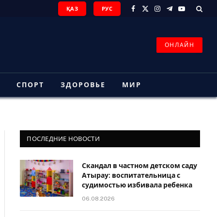
ҚАЗ
РУС
Facebook
X
Instagram
Telegram
YouTube
(Twitter)
ОНЛАЙН
З
СПОРТ
ЗДОРОВЬЕ
МИР
ПОСЛЕДНИЕ НОВОСТИ
Скандал в частном детском саду
Атырау: воспитательница с
судимостью избивала ребенка
06.08.2026