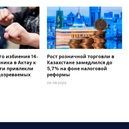
го избиения 14-
Рост розничной торговли в
ника в Актау к
Казахстане замедлился до
сти привлекли
5,7% на фоне налоговой
дозреваемых
реформы
06.08.2026