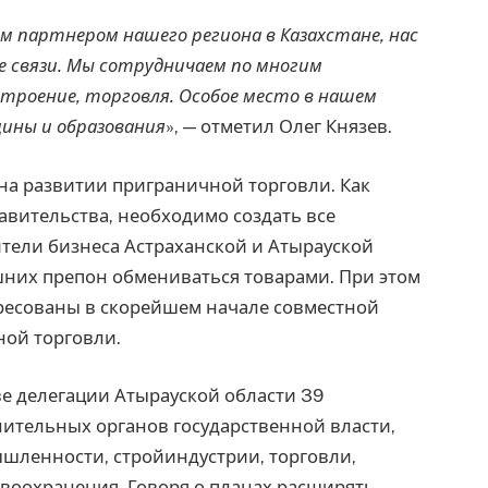
м партнером нашего региона в Казахстане, нас
 связи. Мы сотрудничаем по многим
остроение, торговля. Особое место в нашем
ины и образования
», — отметил Олег Князев.
 на развитии приграничной торговли. Как
авительства, необходимо создать все
ители бизнеса Астраханской и Атырауской
ишних препон обмениваться товарами. При этом
ересованы в скорейшем начале совместной
ной торговли.
ве делегации Атырауской области 39
нительных органов государственной власти,
шленности, стройиндустрии, торговли,
авоохранения. Говоря о планах расширять