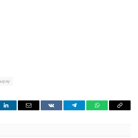
тырау
t
LinkedIn
Email
VKontakte
Telegram
WhatsApp
Copy
Link