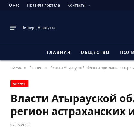
О нас
Правила портала
Контакты
Четверг, 6 августа
ГЛАВНАЯ
ОБЩЕСТВО
ПОЛ
»
»
Home
Бизнес
Власти Атырауской области приглашают в рег
БИЗНЕС
Власти Атырауской об
регион астраханских 
27.05.2022