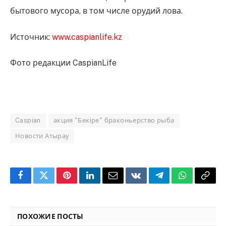
бытового мусора, в том числе орудий лова.
Источник:
www.caspianlife.kz
Фото редакции CaspianLife
Caspian
акция "Бекiре" браконьерство рыба
Новости Атырау
Facebook
Twitter
Pinterest
LinkedIn
Email
VKontakte
Telegram
WhatsApp
Copy
Link
ПОХОЖИЕ ПОСТЫ