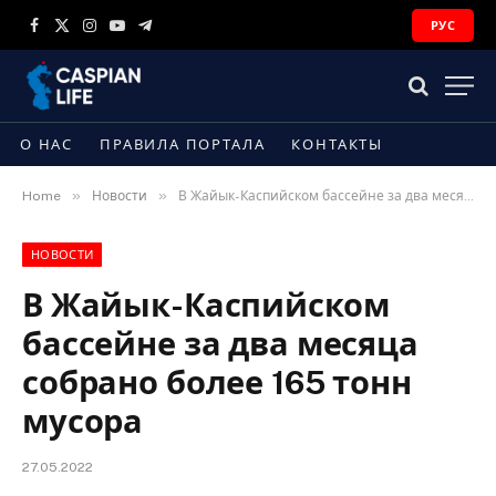
РУС
Facebook
X
Instagram
YouTube
Telegram
(Twitter)
О НАС
ПРАВИЛА ПОРТАЛА
КОНТАКТЫ
»
»
Home
Новости
В Жайык-Каспийском бассейне за два месяца собрано более 165 тонн мусора
НОВОСТИ
В Жайык-Каспийском
бассейне за два месяца
собрано более 165 тонн
мусора
27.05.2022