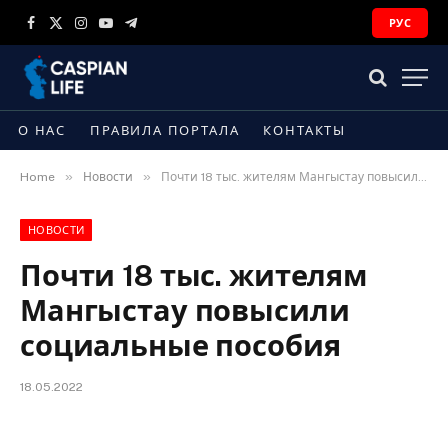
РУС
Facebook
X
Instagram
YouTube
Telegram
(Twitter)
О НАС
ПРАВИЛА ПОРТАЛА
КОНТАКТЫ
»
»
Home
Новости
Почти 18 тыс. жителям Мангыстау повысили социальные пособия
НОВОСТИ
Почти 18 тыс. жителям
Мангыстау повысили
социальные пособия
18.05.2022