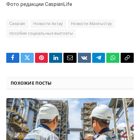
Фото редакции CaspianLife
Caspian
Новости Актау
Новости Мангыстау
пособия социальные выплаты
Facebook
Twitter
Pinterest
LinkedIn
Email
VKontakte
Telegram
WhatsApp
Copy
Link
ПОХОЖИЕ ПОСТЫ