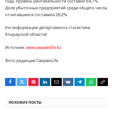
года. Уровень рентабельности составил 64,7%.
Доля убыточных предприятий среди общего числа
отчитавшихся составила 26,2%.
(по информации департамента статистики
Атырауской области)
Источник:
www.caspianlife.kz
Фото редакции CaspianLife
Facebook
Twitter
Pinterest
LinkedIn
Email
VKontakte
Telegram
WhatsApp
Copy
Link
ПОХОЖИЕ ПОСТЫ