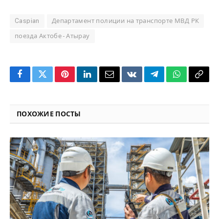
Caspian
Департамент полиции на транспорте МВД РК
поезда Актобе - Атырау
Facebook
Twitter
Pinterest
LinkedIn
Email
VKontakte
Telegram
WhatsApp
Copy
Link
ПОХОЖИЕ ПОСТЫ