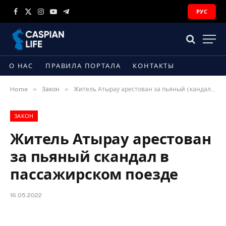
РУС
Facebook
X
Instagram
YouTube
Telegram
(Twitter)
О НАС
ПРАВИЛА ПОРТАЛА
КОНТАКТЫ
»
»
Home
Закон
Житель Атырау арестован за пьяный скандал в пассажирском поезде
ЗАКОН
Житель Атырау арестован
за пьяный скандал в
пассажирском поезде
16.05.2022