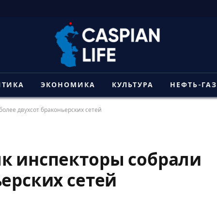
ИТИКА
ЭКОНОМИКА
КУЛЬТУРА
НЕФТЬ-ГА
более двухсот браконьерских сетей
ык инспекторы собрали
ьерских сетей