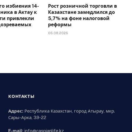
го избиения 14-
Рост розничной торговли в
ника в Актау к
Казахстане замедлился до
сти привлекли
5,7% на фоне налоговой
дозреваемых
реформы
06.08.2026
КОНТАКТЫ
Адрес:
Республика Казахстан, город Атырау, мкр.
Сары-Арка, 39-22
E-mail:
info@caspianlife.kz