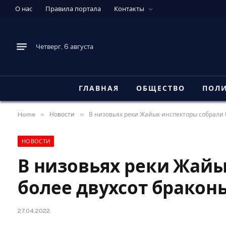
О нас
Правила портала
Контакты
Четверг, 6 августа
ГЛАВНАЯ
ОБЩЕСТВО
ПОЛ
»
»
Home
Новости
В низовьях реки Жайык инспекторы собрали 
НОВОСТИ
В низовьях реки Жай
более двухсот бракон
27.04.2022