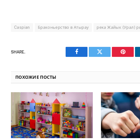
Caspian
Браконьерство в Атырау
река Жайык (Урал) 
SHARE.
Facebook
Twitter
Pinteres
ПОХОЖИЕ ПОСТЫ