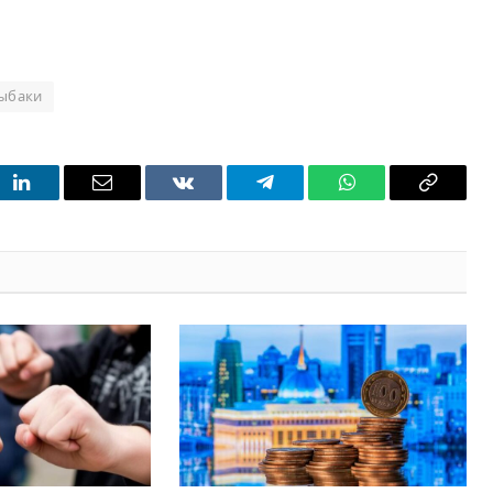
рыбаки
t
LinkedIn
Email
VKontakte
Telegram
WhatsApp
Copy
Link