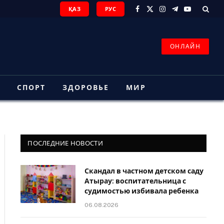
ҚАЗ
РУС
Facebook
X
Instagram
Telegram
YouTube
(Twitter)
ОНЛАЙН
З
СПОРТ
ЗДОРОВЬЕ
МИР
ПОСЛЕДНИЕ НОВОСТИ
Скандал в частном детском саду
Атырау: воспитательница с
судимостью избивала ребенка
06.08.2026