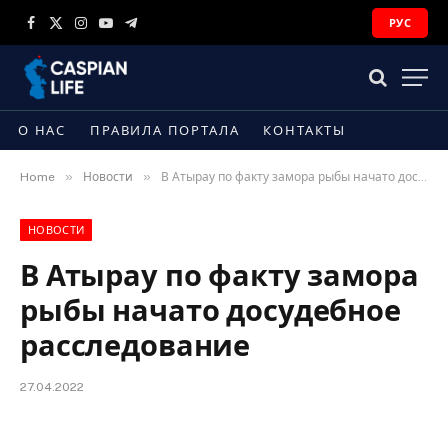
РУС
Facebook
X
Instagram
YouTube
Telegram
(Twitter)
О НАС
ПРАВИЛА ПОРТАЛА
КОНТАКТЫ
»
»
Home
Новости
В Атырау по факту замора рыбы начато досудебное расследование
НОВОСТИ
В Атырау по факту замора
рыбы начато досудебное
расследование
27.04.2022