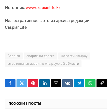
Источник:
www.caspianlife.kz
Иллюстративное фото из архива редакции
CaspianLife
Caspian
аварии на трассе
Новости Атырау
смертельная авария в Атырауской области
Facebook
Twitter
Pinterest
LinkedIn
Email
VKontakte
Telegram
WhatsApp
Copy
Link
ПОХОЖИЕ ПОСТЫ