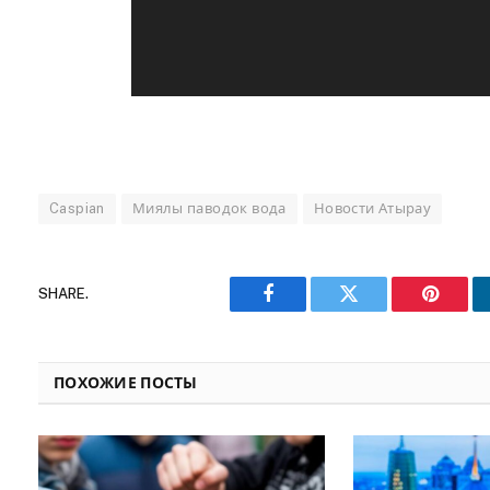
Caspian
Миялы паводок вода
Новости Атырау
SHARE.
Facebook
Twitter
Pinteres
ПОХОЖИЕ ПОСТЫ