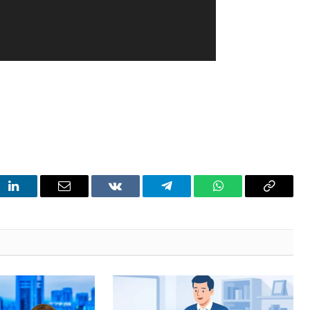
t
LinkedIn
Email
VKontakte
Telegram
WhatsApp
Copy
Link