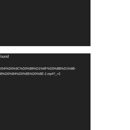
 found
loads/2022/04/%D0%9C%D0%B8%D1%8F%D0%BB%D1%8B-
8%D0%B4%D0%B5%D0%BE-2.mp4?_=2