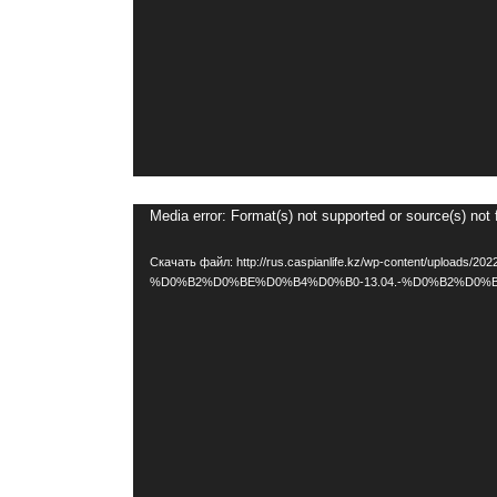
Видеоплеер
Media error: Format(s) not supported or source(s) not
Скачать файл: http://rus.caspianlife.kz/wp-content/up
%D0%B2%D0%BE%D0%B4%D0%B0-13.04.-%D0%B2%D0%B