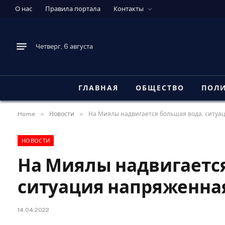
О нас
Правила портала
Контакты
Четверг, 6 августа
ГЛАВНАЯ
ОБЩЕСТВО
ПОЛ
»
»
Home
Новости
На Миялы надвигается большая вода, ситуа
НОВОСТИ
На Миялы надвигается
ситуация напряженная
14.04.2022