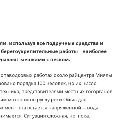
ели, используя все подручные средства и
 берегоукрепительные работы – наиболее
адывают мешками с песком.
ивопаводковых работах около райцентра Миялы
овано порядка 100 человек, но их число
 техника, представителями местных госорганов
ным мотором по руслу реки Ойыл для
момент она остается напряженной — вода
имается. Ситуация сложная, но, пока,