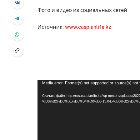
Фото и видео из социальных сетей
Источник:
www.caspianlife.kz
Видеоплеер
Media error: Format(s) not supported or source(s) not
Скачать файл: http://rus.caspianlife.kz/wp-content/up
%D0%B2%D0%BE%D0%B4%D0%B0-13.04.-%D0%B2%D0%B