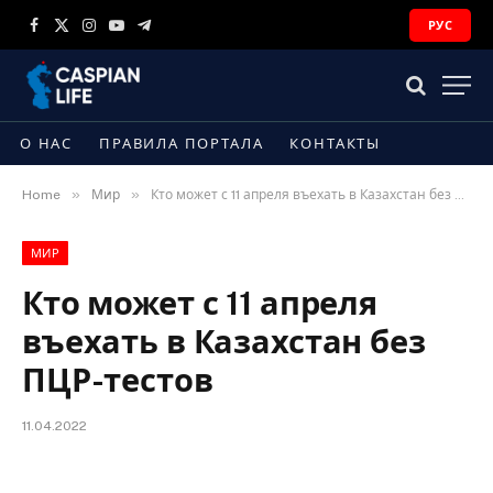
РУС
Facebook
X
Instagram
YouTube
Telegram
(Twitter)
О НАС
ПРАВИЛА ПОРТАЛА
КОНТАКТЫ
»
»
Home
Мир
Кто может с 11 апреля въехать в Казахстан без ПЦР-тестов
МИР
Кто может с 11 апреля
въехать в Казахстан без
ПЦР-тестов
11.04.2022