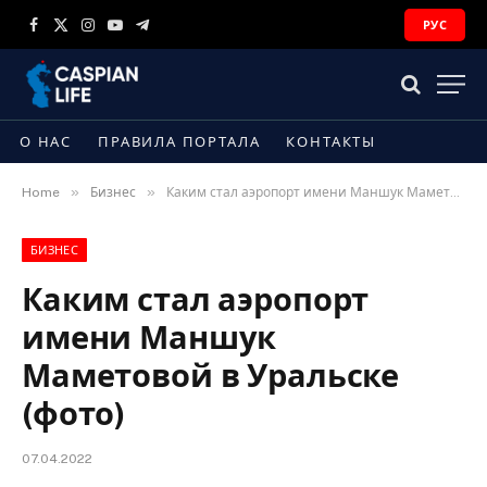
РУС
Facebook
X
Instagram
YouTube
Telegram
(Twitter)
О НАС
ПРАВИЛА ПОРТАЛА
КОНТАКТЫ
»
»
Home
Бизнес
Каким стал аэропорт имени Маншук Маметовой в Уральске (фото)
БИЗНЕС
Каким стал аэропорт
имени Маншук
Маметовой в Уральске
(фото)
07.04.2022