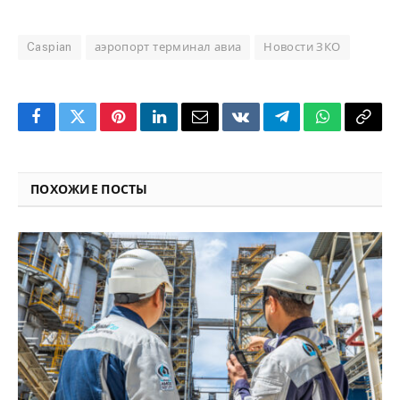
Caspian
аэропорт терминал авиа
Новости ЗКО
Facebook
Twitter
Pinterest
LinkedIn
Email
VKontakte
Telegram
WhatsApp
Copy
Link
ПОХОЖИЕ ПОСТЫ