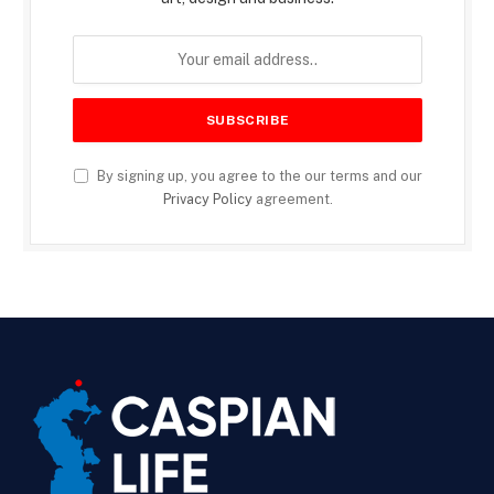
By signing up, you agree to the our terms and our
Privacy Policy
agreement.