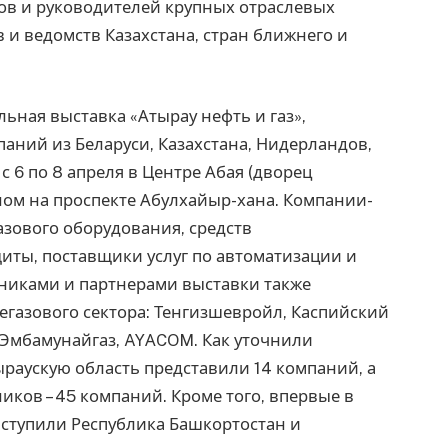
ов и руководителей крупных отраслевых
 и ведомств Казахстана, стран ближнего и
льная выставка «Атырау нефть и газ»,
ний из Беларуси, Казахстана, Нидерландов,
с 6 по 8 апреля в Центре Абая (дворец
ом на проспекте Абулхайыр-хана. Компании-
азового оборудования, средств
ты, поставщики услуг по автоматизации и
никами и партнерами выставки также
газового сектора: Тенгизшевройл, Каспийский
 Эмбамунайгаз, AYАCOM. Как уточнили
ыраускую область представили 14 компаний, а
иков – 45 компаний. Кроме того, впервые в
ыступили Республика Башкортостан и