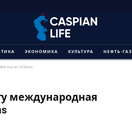
ИТИКА
ЭКОНОМИКА
КУЛЬТУРА
НЕФТЬ-ГА
вка Atyrau Oil&Gas
оту международная
as