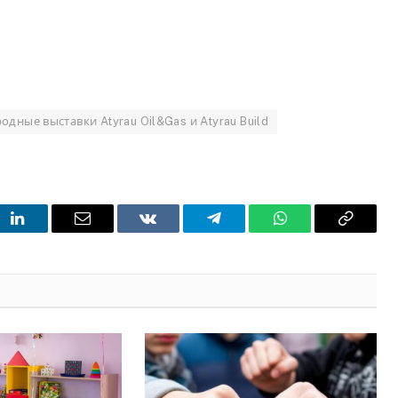
дные выставки Atyrau Oil&Gas и Atyrau Build
t
LinkedIn
Email
VKontakte
Telegram
WhatsApp
Copy
Link