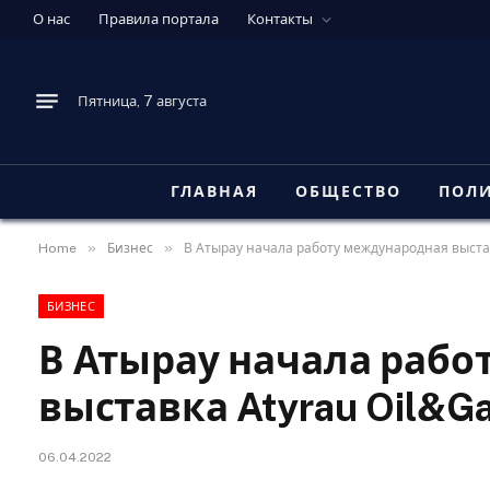
О нас
Правила портала
Контакты
Пятница, 7 августа
ГЛАВНАЯ
ОБЩЕСТВО
ПОЛ
»
»
Home
Бизнес
В Атырау начала работу международная выста
БИЗНЕС
В Атырау начала раб
выставка Atyrau Oil&G
06.04.2022