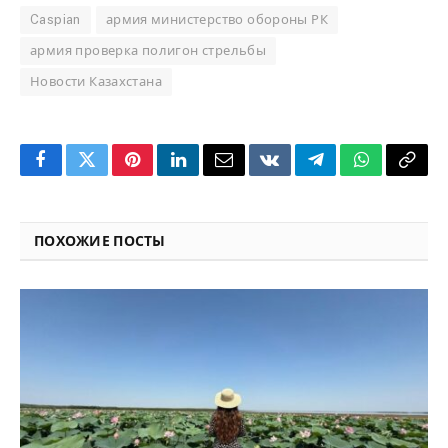
Caspian
армия министерство обороны РК
армия проверка полигон стрельбы
Новости Казахстана
Facebook
Twitter
Pinterest
LinkedIn
Email
VKontakte
Telegram
WhatsApp
Copy
Link
ПОХОЖИЕ ПОСТЫ