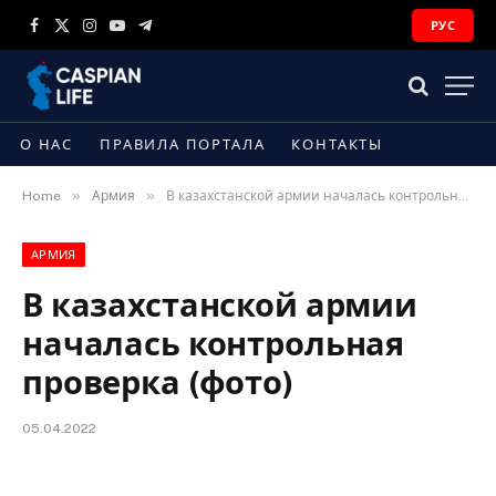
РУС
Facebook
X
Instagram
YouTube
Telegram
(Twitter)
О НАС
ПРАВИЛА ПОРТАЛА
КОНТАКТЫ
»
»
Home
Армия
В казахстанской армии началась контрольная проверка (фото)
АРМИЯ
В казахстанской армии
началась контрольная
проверка (фото)
05.04.2022