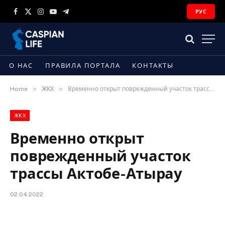
РУС
Facebook
X
Instagram
YouTube
Telegram
(Twitter)
О НАС
ПРАВИЛА ПОРТАЛА
КОНТАКТЫ
»
»
Home
ЖКХ
Временно открыт поврежденный участок трассы Актобе-Атырау
ЖКХ
Временно открыт
поврежденный участок
трассы Актобе-Атырау
02.04.2022