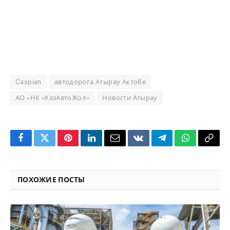
Caspian
автодорога Атырау Актобе
АО «НК «КазАвтоЖол»
Новости Атырау
Facebook
Twitter
Pinterest
LinkedIn
Email
VKontakte
Telegram
WhatsApp
Copy
Link
ПОХОЖИЕ ПОСТЫ