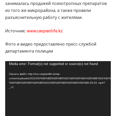
занималась продажей психотропных препаратов
из того же микрорайона, а также провели
разъяснительную работу с жителями.
Источник:
www.caspianlife.kz
Фото и видео предоставлено пресс-службой
департамента полиции
Видеоплеер
Media error: Format(s) not supported or source(s) not found
Скачать файл: http://rus.caspianlife.kz/wp-
content/uploads/2022/03/%D0%BD%D0%B0%D1%80%D0%BA%D0%BE%D1%82%D
%D0%B6%D0%B5%D0%BD%D1%89%D0%B8%D0%BD%D0%B0-29.03..mp4?
_=1