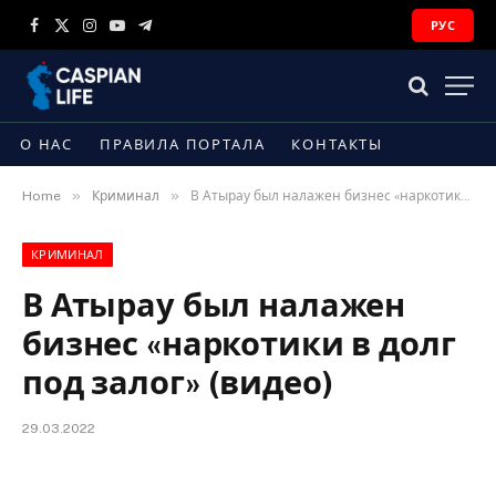
РУС
Facebook
X
Instagram
YouTube
Telegram
(Twitter)
О НАС
ПРАВИЛА ПОРТАЛА
КОНТАКТЫ
»
»
Home
Криминал
В Атырау был налажен бизнес «наркотики в долг под залог» (видео)
КРИМИНАЛ
В Атырау был налажен
бизнес «наркотики в долг
под залог» (видео)
29.03.2022