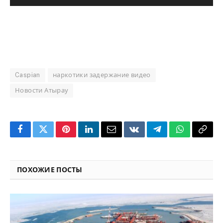
Caspian
наркотики задержание видео
Новости Атырау
Facebook
Twitter
Pinterest
LinkedIn
Email
VKontakte
Telegram
WhatsApp
Copy
Link
ПОХОЖИЕ ПОСТЫ