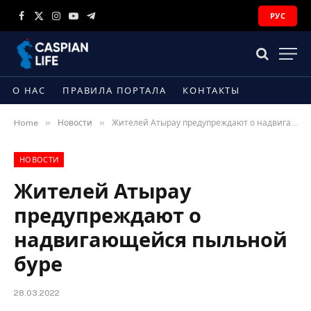
РУС
Facebook
X
Instagram
YouTube
Telegram
(Twitter)
О НАС
ПРАВИЛА ПОРТАЛА
КОНТАКТЫ
»
»
Home
Новости
Жителей Атырау предупреждают о надвигающейся пыльной буре
НОВОСТИ
Жителей Атырау
предупреждают о
надвигающейся пыльной
буре
28.03.2022