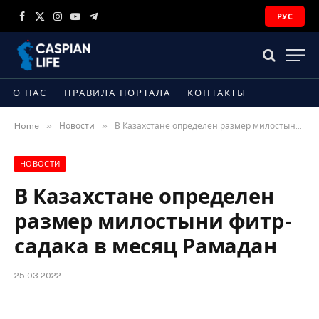
РУС
Facebook
X
Instagram
YouTube
Telegram
(Twitter)
О НАС
ПРАВИЛА ПОРТАЛА
КОНТАКТЫ
»
»
Home
Новости
В Казахстане определен размер милостыни фитр-садака в месяц Рамадан
НОВОСТИ
В Казахстане определен
размер милостыни фитр-
садака в месяц Рамадан
25.03.2022