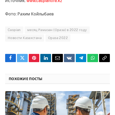
Источник:
www.caspianlife.kz
Фото: Рахим Койлыбаев
Caspian
месяц Рамазан (Ораза) в 2022 году
Новости Казахстана
Ораза 2022
Facebook
Twitter
Pinterest
LinkedIn
Email
VKontakte
Telegram
WhatsApp
Copy
Link
ПОХОЖИЕ ПОСТЫ