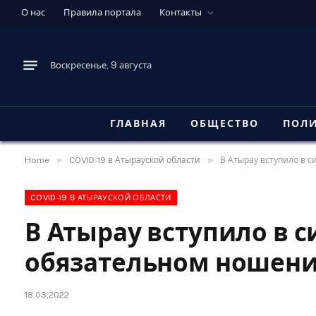
О нас
Правила портала
Контакты
Воскресенье, 9 августа
ГЛАВНАЯ
ОБЩЕСТВО
ПОЛ
»
»
Home
COVID-19 в Атырауской области
В Атырау вступило в 
COVID-19 В АТЫРАУСКОЙ ОБЛАСТИ
В Атырау вступило в 
обязательном ношени
18.03.2022