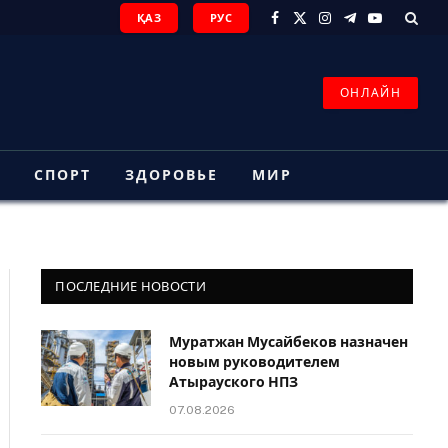
ҚАЗ
РУС
Facebook
X
Instagram
Telegram
YouTube
(Twitter)
ОНЛАЙН
З
СПОРТ
ЗДОРОВЬЕ
МИР
ПОСЛЕДНИЕ НОВОСТИ
Муратжан Мусайбеков назначен
новым руководителем
Атырауского НПЗ
07.08.2026