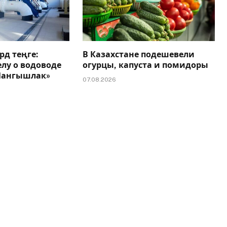
рд теңге:
В Казахстане подешевели
елу о водоводе
огурцы, капуста и помидоры
 Мангышлак»
07.08.2026