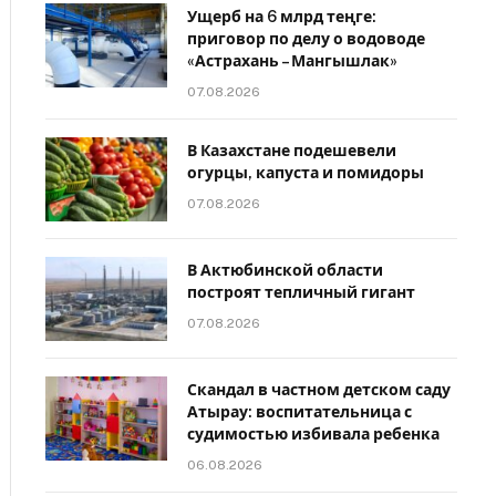
Ущерб на 6 млрд теңге:
приговор по делу о водоводе
«Астрахань – Мангышлак»
07.08.2026
В Казахстане подешевели
огурцы, капуста и помидоры
07.08.2026
В Актюбинской области
построят тепличный гигант
07.08.2026
Скандал в частном детском саду
Атырау: воспитательница с
судимостью избивала ребенка
06.08.2026