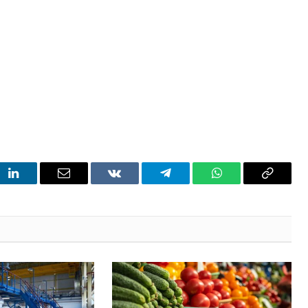
t
LinkedIn
Email
VKontakte
Telegram
WhatsApp
Copy
Link