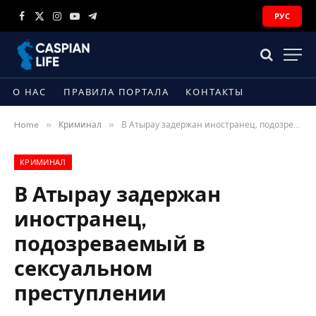
РУС
Facebook
X
Instagram
YouTube
Telegram
(Twitter)
О НАС
ПРАВИЛА ПОРТАЛА
КОНТАКТЫ
»
»
Home
Криминал
В Атырау задержан иностранец, подозреваемый в сексуальном преступлении
КРИМИНАЛ
В Атырау задержан
иностранец,
подозреваемый в
сексуальном
преступлении