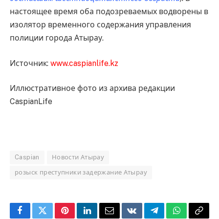
настоящее время оба подозреваемых водворены в
изолятор временного содержания управления
полиции города Атырау.
Источник:
www.caspianlife.kz
Иллюстративное фото из архива редакции
CaspianLife
Caspian
Новости Атырау
розыск преступники задержание Атырау
Facebook
Twitter
Pinterest
LinkedIn
Email
VKontakte
Telegram
WhatsApp
Copy