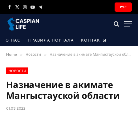
РУС
Facebook
X
Instagram
YouTube
Telegram
(Twitter)
О НАС
ПРАВИЛА ПОРТАЛА
КОНТАКТЫ
»
»
Home
Новости
Назначение в акимате Мангыстауской области
НОВОСТИ
Назначение в акимате
Мангыстауской области
01.03.2022