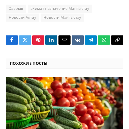
Caspian
акимат назначение Мангыстау
Новости Актау
Новости Мангыстау
Facebook
Twitter
Pinterest
LinkedIn
Email
VKontakte
Telegram
WhatsApp
Copy
Link
ПОХОЖИЕ ПОСТЫ