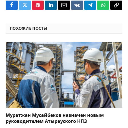
Facebook
Twitter
Pinterest
LinkedIn
Email
VKontakte
Telegram
WhatsApp
Copy
Link
ПОХОЖИЕ ПОСТЫ
Муратжан Мусайбеков назначен новым
руководителем Атырауского НПЗ