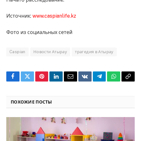
Источник:
www.caspianlife.kz
Фото из социальных сетей
Caspian
Новости Атырау
трагедия в Атырау
Facebook
Twitter
Pinterest
LinkedIn
Email
VKontakte
Telegram
WhatsApp
Copy
Link
ПОХОЖИЕ ПОСТЫ