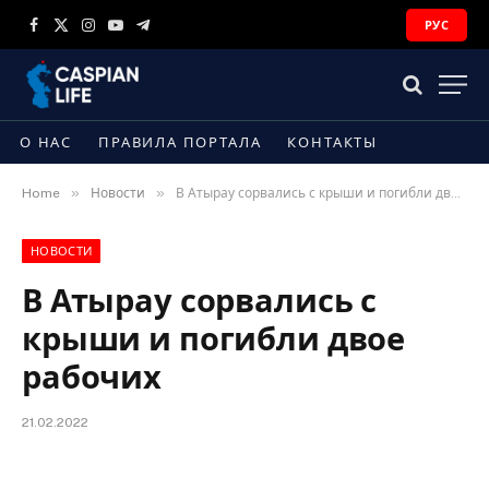
РУС
Facebook
X
Instagram
YouTube
Telegram
(Twitter)
О НАС
ПРАВИЛА ПОРТАЛА
КОНТАКТЫ
»
»
Home
Новости
В Атырау сорвались с крыши и погибли двое рабочих
НОВОСТИ
В Атырау сорвались с
крыши и погибли двое
рабочих
21.02.2022