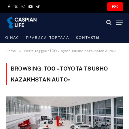
РУС
Facebook
X
Instagram
YouTube
Telegram
(Twitter)
О НАС
ПРАВИЛА ПОРТАЛА
КОНТАКТЫ
»
Home
Posts Tagged "ТОО «Toyota Tsusho Kazakhstan Аuto»"
BROWSING:
ТОО «TOYOTA TSUSHO
KAZAKHSTAN АUTO»