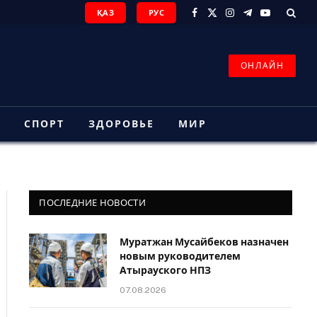
ҚАЗ
РУС
Facebook
X
Instagram
Telegram
YouTube
(Twitter)
ОНЛАЙН
З
СПОРТ
ЗДОРОВЬЕ
МИР
ПОСЛЕДНИЕ НОВОСТИ
Муратжан Мусайбеков назначен
новым руководителем
Атырауского НПЗ
07.08.2026