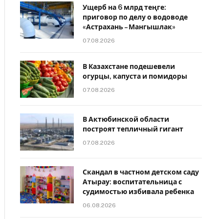
Ущерб на 6 млрд теңге:
приговор по делу о водоводе
«Астрахань – Мангышлак»
07.08.2026
В Казахстане подешевели
огурцы, капуста и помидоры
07.08.2026
В Актюбинской области
построят тепличный гигант
07.08.2026
Скандал в частном детском саду
Атырау: воспитательница с
судимостью избивала ребенка
06.08.2026