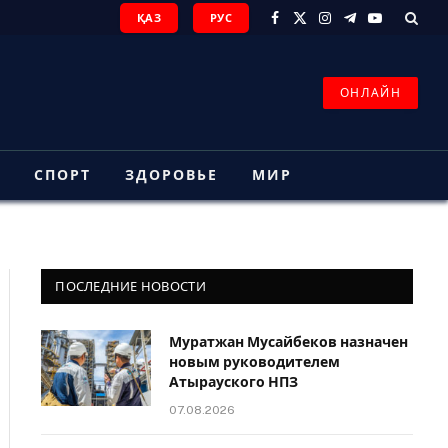
ҚАЗ
РУС
Facebook
X
Instagram
Telegram
YouTube
(Twitter)
ОНЛАЙН
З
СПОРТ
ЗДОРОВЬЕ
МИР
ПОСЛЕДНИЕ НОВОСТИ
Муратжан Мусайбеков назначен
новым руководителем
Атырауского НПЗ
07.08.2026