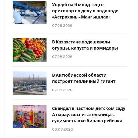
Ущерб на 6 млрд теңге:
приговор по делу о водоводе
«Астрахань – Мангышлак»
07.08.2026
В Казахстане подешевели
огурцы, капуста и помидоры
07.08.2026
В Актюбинской области
построят тепличный гигант
07.08.2026
Скандал в частном детском саду
Атырау: воспитательница с
судимостью избивала ребенка
06.08.2026