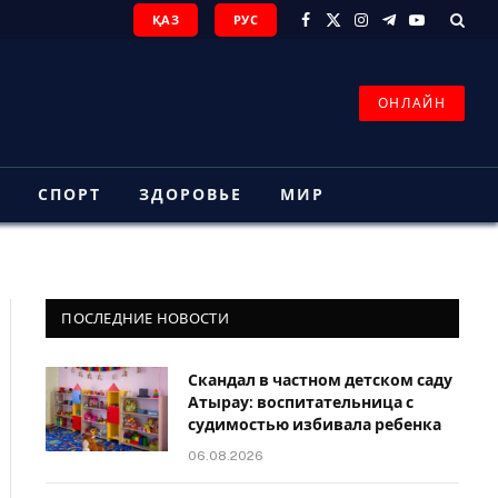
ҚАЗ
РУС
Facebook
X
Instagram
Telegram
YouTube
(Twitter)
ОНЛАЙН
З
СПОРТ
ЗДОРОВЬЕ
МИР
ПОСЛЕДНИЕ НОВОСТИ
Скандал в частном детском саду
Атырау: воспитательница с
судимостью избивала ребенка
06.08.2026