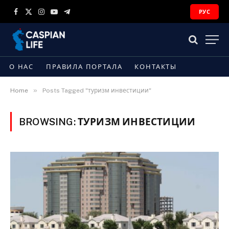
РУС
Facebook
X
Instagram
YouTube
Telegram
(Twitter)
О НАС
ПРАВИЛА ПОРТАЛА
КОНТАКТЫ
»
Home
Posts Tagged "туризм инвестиции"
BROWSING:
ТУРИЗМ ИНВЕСТИЦИИ