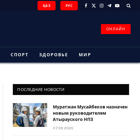
ҚАЗ
РУС
Facebook
X
Instagram
Telegram
YouTube
(Twitter)
ОНЛАЙН
З
СПОРТ
ЗДОРОВЬЕ
МИР
ПОСЛЕДНИЕ НОВОСТИ
Муратжан Мусайбеков назначен
новым руководителем
Атырауского НПЗ
07.08.2026