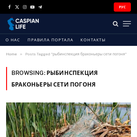
РУС
Facebook
X
Instagram
YouTube
Telegram
(Twitter)
О НАС
ПРАВИЛА ПОРТАЛА
КОНТАКТЫ
»
Home
Posts Tagged "рыбинспекция браконьеры сети погоня"
BROWSING:
РЫБИНСПЕКЦИЯ
БРАКОНЬЕРЫ СЕТИ ПОГОНЯ