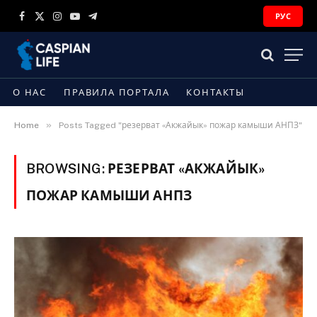
РУС
Facebook
X
Instagram
YouTube
Telegram
(Twitter)
О НАС
ПРАВИЛА ПОРТАЛА
КОНТАКТЫ
»
Home
Posts Tagged "резерват «Акжайык» пожар камыши АНПЗ"
BROWSING:
РЕЗЕРВАТ «АКЖАЙЫК»
ПОЖАР КАМЫШИ АНПЗ