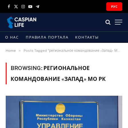
РУС
Facebook
X
Instagram
YouTube
Telegram
(Twitter)
О НАС
ПРАВИЛА ПОРТАЛА
КОНТАКТЫ
»
Home
Posts Tagged "региональное командование «Запад» МО РК"
BROWSING:
РЕГИОНАЛЬНОЕ
КОМАНДОВАНИЕ «ЗАПАД» МО РК