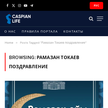
РУС
Facebook
X
Instagram
YouTube
Telegram
(Twitter)
О НАС
ПРАВИЛА ПОРТАЛА
КОНТАКТЫ
»
Home
Posts Tagged "Рамазан Токаев поздравление"
BROWSING:
РАМАЗАН ТОКАЕВ
ПОЗДРАВЛЕНИЕ