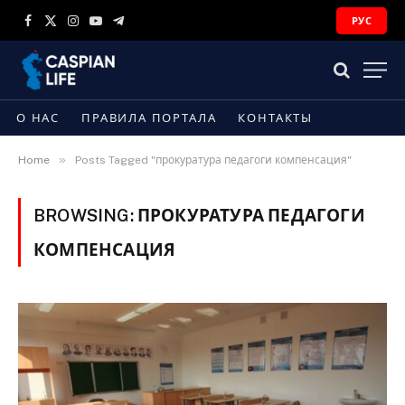
РУС
Facebook
X
Instagram
YouTube
Telegram
(Twitter)
О НАС
ПРАВИЛА ПОРТАЛА
КОНТАКТЫ
»
Home
Posts Tagged "прокуратура педагоги компенсация"
BROWSING:
ПРОКУРАТУРА ПЕДАГОГИ
КОМПЕНСАЦИЯ