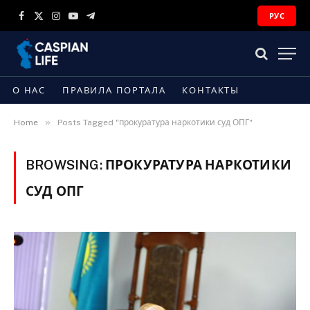
РУС
Facebook
X
Instagram
YouTube
Telegram
(Twitter)
О НАС
ПРАВИЛА ПОРТАЛА
КОНТАКТЫ
»
Home
Posts Tagged "прокуратура наркотики суд ОПГ"
BROWSING:
ПРОКУРАТУРА НАРКОТИКИ
СУД ОПГ