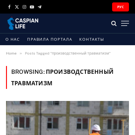
РУС
Facebook
X
Instagram
YouTube
Telegram
(Twitter)
О НАС
ПРАВИЛА ПОРТАЛА
КОНТАКТЫ
»
Home
Posts Tagged "производственный травматизм"
BROWSING:
ПРОИЗВОДСТВЕННЫЙ
ТРАВМАТИЗМ