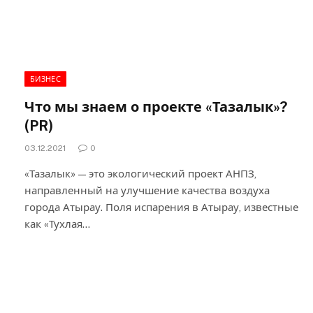
БИЗНЕС
Что мы знаем о проекте «Тазалык»?
(PR)
03.12.2021
0
«Тазалык» — это экологический проект АНПЗ,
направленный на улучшение качества воздуха
города Атырау. Поля испарения в Атырау, известные
как «Тухлая…