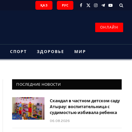
ҚАЗ
РУС
Facebook
X
Instagram
Telegram
YouTube
(Twitter)
ОНЛАЙН
З
СПОРТ
ЗДОРОВЬЕ
МИР
ПОСЛЕДНИЕ НОВОСТИ
Скандал в частном детском саду
Атырау: воспитательница с
судимостью избивала ребенка
06.08.2026