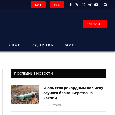
ҚАЗ
РУС
Facebook
X
Instagram
Telegram
YouTube
(Twitter)
ОНЛАЙН
З
СПОРТ
ЗДОРОВЬЕ
МИР
ПОСЛЕДНИЕ НОВОСТИ
Июль стал рекордным по числу
случаев браконьерства на
Каспии
05.08.2026